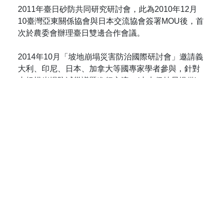
2011年臺日砂防共同研究研討會，此為2010年12月
10臺灣亞東關係協會與日本交流協會簽署MOU後，首
次於農委會辦理臺日雙邊合作會議。
2014年10月「坡地崩塌災害防治國際研討會」邀請義
大利、印尼、日本、加拿大等國專家學者參與，針對
大規模崩塌防減災議題進行交流。(水土保持局提供)
2014年11月泰國土地發展司邀請本局同仁及專家學者
赴泰國參與「崩塌與地表沖蝕防治講習會」分享臺灣
技術與經驗。(水土保持局提供)