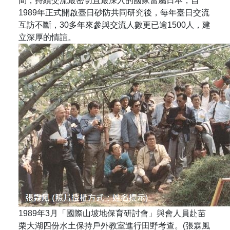
間，持續交流最密切且最深入的國家當屬日本，自
1989年正式開啟臺日砂防共同研究後，每年臺日交流
互訪不斷，30多年來參與交流人數更已逾1500人，建
立深厚的情誼。
1989年3月「國際山坡地保育研討會」與會人員赴苗
栗大湖四份水土保持戶外教室進行田野考查。(張霖風