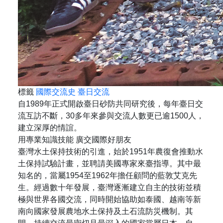
標籤
國際交流史
臺日交流
自1989年正式開啟臺日砂防共同研究後，每年臺日交
流互訪不斷，30多年來參與交流人數更已逾1500人，
建立深厚的情誼。
用專業知識技能 廣交國際好朋友
臺灣水土保持技術的引進，始於1951年農復會推動水
土保持試驗計畫，並聘請美國專家來臺指導。其中最
知名的，當屬1954至1962年擔任顧問的藍敦艾克先
生。經過數十年發展，臺灣逐漸建立自主的技術並積
極與世界各國交流，同時開始協助如泰國、越南等新
南向國家發展農地水土保持及土石流防災機制。其