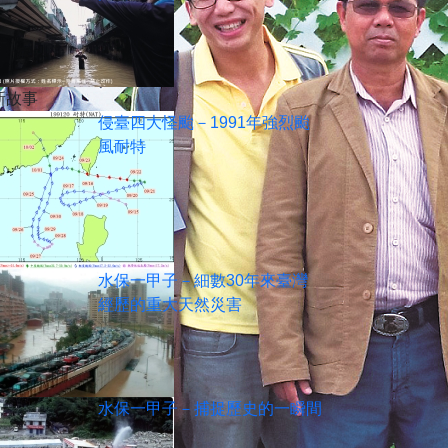
新故事
侵臺四大怪颱－1991年強烈颱
風耐特
水保一甲子－細數30年來臺灣
經歷的重大天然災害
水保一甲子－捕捉歷史的一瞬間