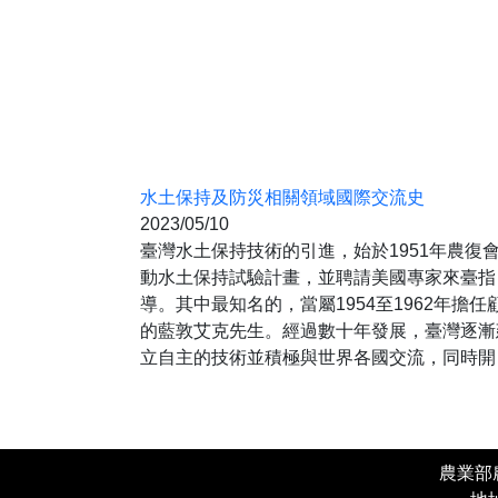
水土保持及防災相關領域國際交流史
2023/05/10
臺灣水土保持技術的引進，始於1951年農復
動水土保持試驗計畫，並聘請美國專家來臺指
導。其中最知名的，當屬1954至1962年擔任
的藍敦艾克先生。經過數十年發展，臺灣逐漸
立自主的技術並積極與世界各國交流，同時開
協助如泰國、越南等新南向國家發展農地水土
持及土石流防災機制。其間，持續交流最密切
最深入的國家當屬日本，自1989年正式開啟
砂防共同研究後，每年臺日交流互訪不斷，3
農業部農
年來參與交流人數更已逾1500人，建立深厚