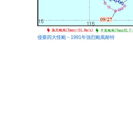
侵臺四大怪颱－1991年強烈颱風耐特