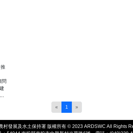
會推
顧問
建
始
保
«
1
»
且
臺日
0多
村發展及水土保持署 版權所有 © 2023 ARDSWC All Rights Res
的情