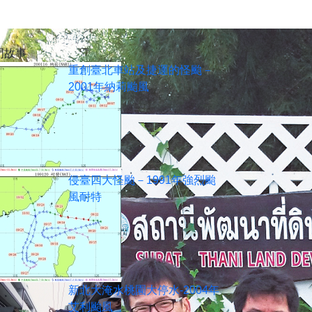
門故事
重創臺北車站及捷運的怪颱－
2001年納莉颱風
侵臺四大怪颱－1991年強烈颱
風耐特
新北大淹水桃園大停水-2004年
艾利颱風