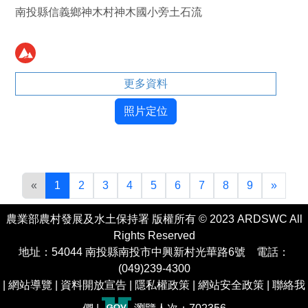
南投縣信義鄉神木村神木國小旁土石流
更多資料
照片定位
«
1
2
3
4
5
6
7
8
9
»
農業部農村發展及水土保持署 版權所有 © 2023 ARDSWC All
Rights Reserved
地址：54044 南投縣南投市中興新村光華路6號 電話：
(049)239-4300
|
網站導覽
|
資料開放宣告
|
隱私權政策
|
網站安全政策
|
聯絡我