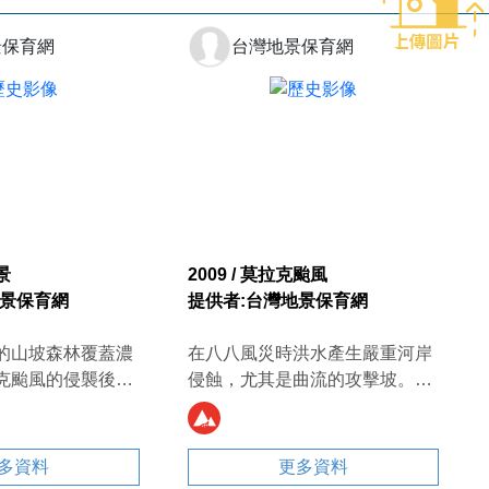
景保育網
台灣地景保育網
景
2009 / 莫拉克颱風
地景保育網
提供者:台灣地景保育網
的山坡森林覆蓋濃
在八八風災時洪水產生嚴重河岸
克颱風的侵襲後也
侵蝕，尤其是曲流的攻擊坡。照
現象，只有遠方邊
片中房屋所在的位置就是曲流的
地產生。這裡也沒
攻擊坡，受到洪水劇烈侵蝕導致
跡象。
河岸崩塌後退，原本安穩的房屋
多資料
更多資料
也因此失去立足之地而搖搖欲