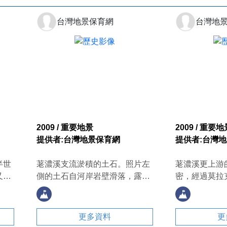
台灣地景保育網
台灣地
2009 / 重要地景
2009 / 重要地
提供者:台灣地景保育網
提供者:台灣
半世
荖濃溪支流淤積的土石。照片左
荖濃溪更上游
又稱
側的土石自河岸岩壁滑落，露出
密，經過莫拉
程人
下方的順向地層，顯示該種崩塌
幾乎沒有崩塌
防上
類型屬於平面型地滑。岩壁上方
坡有些許崩塌
／蕭
的土石尚未完全滑落，還要等待
有人為開發的
更多資料
更
3）
下一次豪雨的搬運。這些土石的