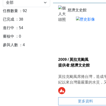
慈濟文史館
任務數量
：
92
已完成
：
38
進行中
：
54
審核中
：
0
參與人數
：
4
2009 / 莫拉克颱風
提供者:慈濟文史館
莫拉克颱風席捲台灣，造成
紀以來台灣最嚴重的水災，
「八八水災」。圖：災後工
員在荖濃溪上緊急疏濬，以
游淤塞再度釀災。（攝影者
更多資料
耀華）（慈濟月刊514期P3