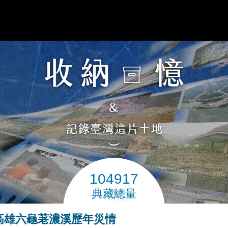
104917
典藏總量
 高雄六龜荖濃溪歷年災情