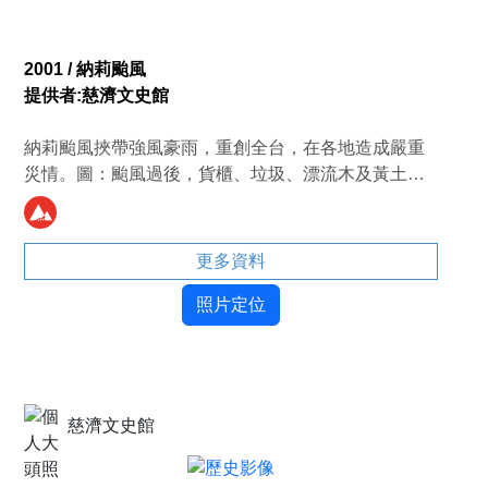
2001 / 納莉颱風
提供者:慈濟文史館
納莉颱風挾帶強風豪雨，重創全台，在各地造成嚴重
災情。圖：颱風過後，貨櫃、垃圾、漂流木及黃土等
廢棄物，順著基隆河流至新北市汐止區五堵街道上。
（攝影者／顏霖沼）
更多資料
照片定位
慈濟文史館