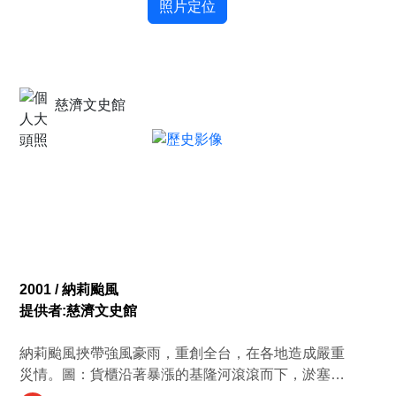
照片定位
慈濟文史館
2001 / 納莉颱風
提供者:慈濟文史館
納莉颱風挾帶強風豪雨，重創全台，在各地造成嚴重
災情。圖：貨櫃沿著暴漲的基隆河滾滾而下，淤塞於
新北市汐止區五堵河岸。（攝影者／顏霖沼）