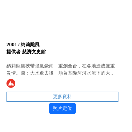
2001 / 納莉颱風
提供者:慈濟文史館
納莉颱風挾帶強風豪雨，重創全台，在各地造成嚴重
災情。圖：大水退去後，順著基隆河河水流下的大型
貨櫃，堵住新北市汐止區五堵受災民眾的住家後方。
（攝影者／顏霖沼）（慈濟月刊418期P12、膚慰-天
災與人禍的覺醒P260-261）
更多資料
照片定位