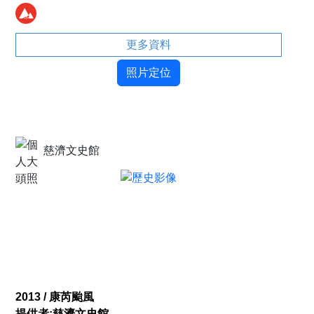
／游錫璋）
更多資料
照片定位
慈濟文史館
2013 / 康芮颱風
提供者:慈濟文史館