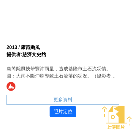
2013 / 康芮颱風
提供者:慈濟文史館
康芮颱風挾帶豐沛雨量，造成基隆市土石流災情。
圖：大雨不斷沖刷導致土石流落的災況。（攝影者／
游錫璋）
更多資料
照片定位