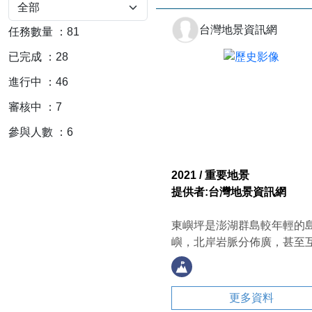
台灣地景資訊網
任務數量
：
81
已完成
：
28
進行中
：
46
審核中
：
7
參與人數
：
6
2021 / 重要地景
提供者:台灣地景資訊網
東嶼坪是澎湖群島較年輕的
嶼，北岸岩脈分佈廣，甚至
截切成垂直狀，東嶼坪的海
節理發達，但大多呈現不規
狀。
更多資料