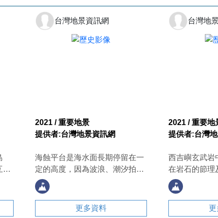
台灣地景資訊網
台灣地
2021 / 重要地景
2021 / 重要地
提供者:台灣地景資訊網
提供者:台灣
島
海蝕平台是海水面長期停留在一
西吉嶼玄武岩
互相
定的高度，因為波浪、潮汐拍
在岩石的節理
崖上
打，造成海岸後退而形成的平
期的雨水入滲
則
台。西吉嶼的海蝕平台在退潮時
現如鐵質鏽蝕
遺留下的海水，可欣賞潮間帶生
更多資料
更
物及壺穴等小地景。