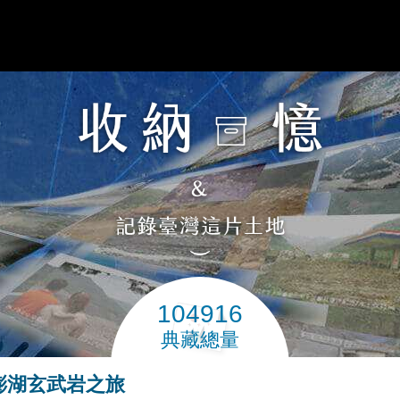
104916
典藏總量
 澎湖玄武岩之旅