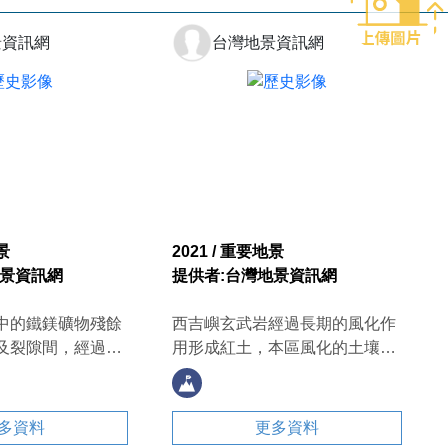
景資訊網
台灣地景資訊網
景
2021 / 重要地景
地景資訊網
提供者:台灣地景資訊網
中的鐵鎂礦物殘餘
西吉嶼玄武岩經過長期的風化作
及裂隙間，經過長
用形成紅土，本區風化的土壤層
及風化作用後，呈
厚度約0.5公尺，表示本區的風化
般的條紋。
作用相當劇烈。同時土壤上方受
到雨水侵蝕後，形成淺層的土壤
多資料
更多資料
層。