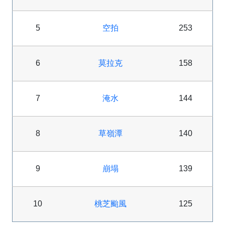
5
空拍
253
6
莫拉克
158
7
淹水
144
8
草嶺潭
140
9
崩塌
139
10
桃芝颱風
125