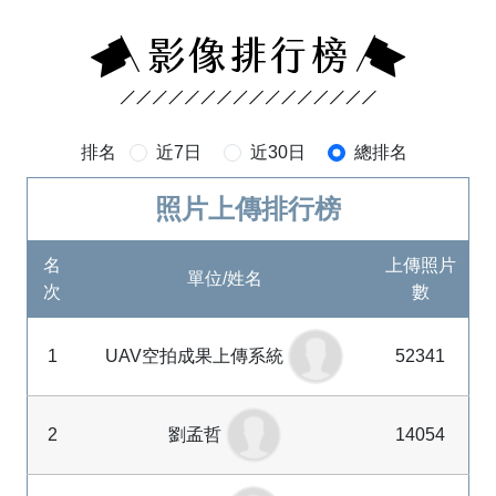
排名
近7日
近30日
總排名
照片上傳排行榜
名
上傳照片
單位/姓名
次
數
1
UAV空拍成果上傳系統
52341
2
劉孟哲
14054