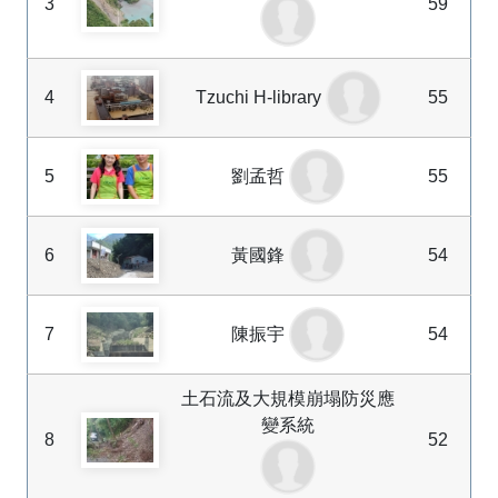
3
59
4
Tzuchi H-library
55
5
劉孟哲
55
6
黃國鋒
54
7
陳振宇
54
土石流及大規模崩塌防災應
變系統
8
52