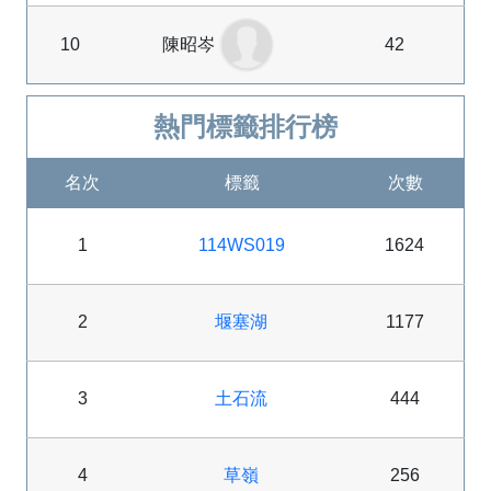
10
陳昭岑
42
熱門標籤排行榜
名次
標籤
次數
1
114WS019
1624
2
堰塞湖
1177
3
土石流
444
4
草嶺
256