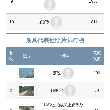
9
1956
10
白瓊玲
1811
最具代表性照片排行榜
名
蒐藏
照片
上傳者
次
次數
1
蘇逸
109
2
陳振宇
69
UAV空拍成果上傳系統