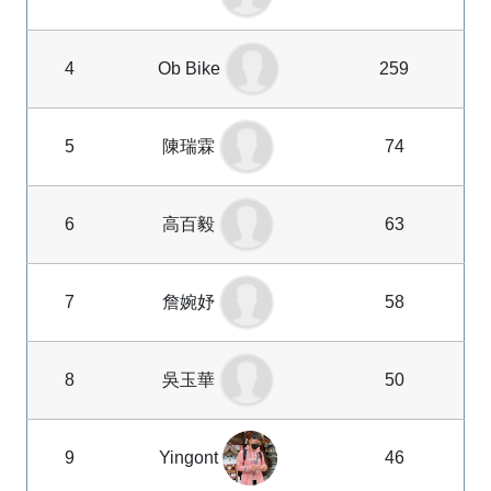
4
Ob Bike
259
5
陳瑞霖
74
6
高百毅
63
7
詹婉妤
58
8
吳玉華
50
9
Yingont
46