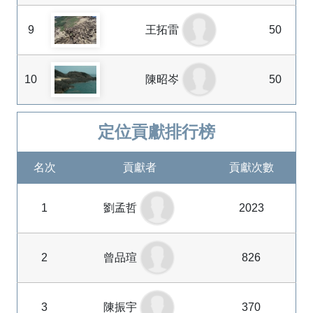
9
王拓雷
50
10
陳昭岑
50
定位貢獻排行榜
名次
貢獻者
貢獻次數
1
劉孟哲
2023
2
曾品瑄
826
3
陳振宇
370