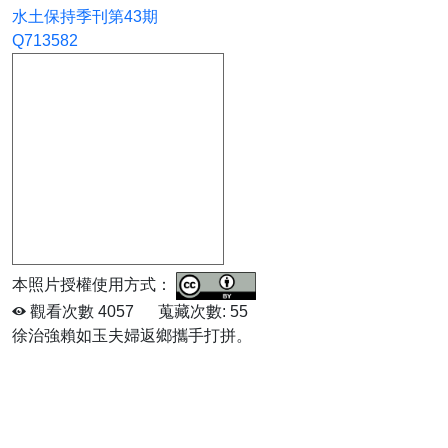
水土保持季刊第43期
Q713582
本照片授權使用方式：
觀看次數
4057
蒐藏次數:
55
徐治強賴如玉夫婦返鄉攜手打拼。