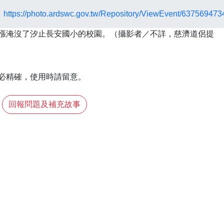
：
https://photo.ardswc.gov.tw/Repository/ViewEvent/63756947
必精確，使用時請留意。