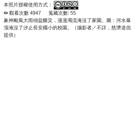
本照片授權使用方式：
觀看次數
4947
蒐藏次數:
55
象神颱風大雨傾盆釀災，漫漫濁流淹沒了家園。圖：河水暴
漲淹沒了汐止長安國小的校園。（攝影者／不詳，慈濟道侶
提供）