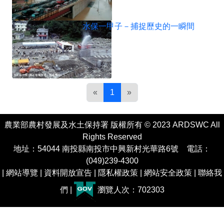
水保一甲子－捕捉歷史的一瞬間
«
1
»
農業部農村發展及水土保持署 版權所有 © 2023 ARDSWC All
Rights Reserved
地址：54044 南投縣南投市中興新村光華路6號 電話：
(049)239-4300
|
網站導覽
|
資料開放宣告
|
隱私權政策
|
網站安全政策
|
聯絡我
們
|
瀏覽人次：702303