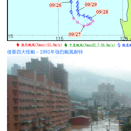
侵臺四大怪颱－1991年強烈颱風耐特