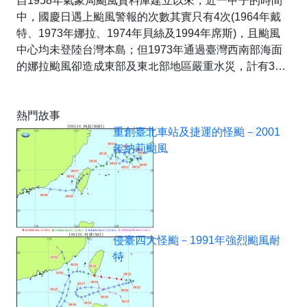
自1958年氣象局颱風資料庫建立以來，近一甲子的時間
中，國慶日遇上颱風警報的次數其實只有4次(1964年戴
特、1973年娜拉、1974年貝絲及1994年席斯)，且颱風
中心均未登陸台灣本島；但1973年通過臺灣西南部海面
的娜拉颱風卻造成東部及東北部地區嚴重水災，計有30
人死亡及38人失蹤。
其中受災最嚴重地區，正是2009年莫拉克颱風時台東的
熱門故事
重災區－卑南鄉的知本溫泉。照片1及照片2為知本溫泉
重創臺北車站及捷運的怪颱－2001
商店街受創的情形，特別的是，照片1中的寶島特產行，
年納莉颱風
後來被逐年淤高的知本溪掩埋在河床下，直到莫拉克颱風
時又重現天日。照片3為當時受損的知本吊橋，在照片中
被大水圍困的土地公廟(福靈宮)，不但有不少傳奇故事(有
興趣可以google知本福靈宮)，也完整見證了知本溪的河
床變遷史(照片4)。
侵臺四大怪颱－1991年強烈颱風耐
特