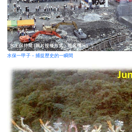
水保一甲子－捕捉歷史的一瞬間