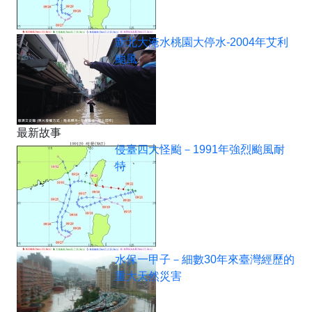
新北大淹水桃園大停水-2004年艾利
颱風
最新故事
侵臺四大怪颱－1991年強烈颱風耐
特
水保一甲子－細數30年來臺灣經歷的
重大天然災害