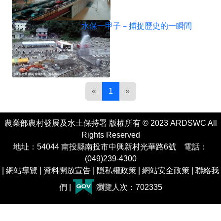
水保一甲子－捕捉歷史的一瞬間
«
1
»
農業部農村發展及水土保持署 版權所有 © 2023 ARDSWC All
Rights Reserved
地址：54044 南投縣南投市中興新村光華路6號 電話：
(049)239-4300
|
網站導覽
|
資料開放宣告
|
隱私權政策
|
網站安全政策
|
聯絡我
們
|
瀏覽人次：702335