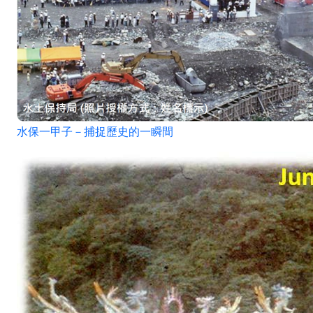
水保一甲子－捕捉歷史的一瞬間