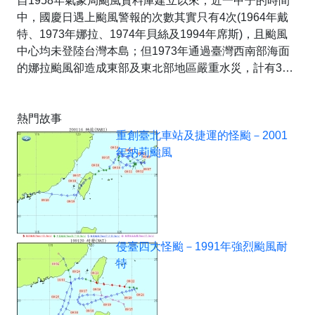
自1958年氣象局颱風資料庫建立以來，近一甲子的時間
中，國慶日遇上颱風警報的次數其實只有4次(1964年戴
特、1973年娜拉、1974年貝絲及1994年席斯)，且颱風
中心均未登陸台灣本島；但1973年通過臺灣西南部海面
的娜拉颱風卻造成東部及東北部地區嚴重水災，計有30
人死亡及38人失蹤。
其中受災最嚴重地區，正是2009年莫拉克颱風時台東的
熱門故事
重災區－卑南鄉的知本溫泉。照片1及照片2為知本溫泉
重創臺北車站及捷運的怪颱－2001
商店街受創的情形，特別的是，照片1中的寶島特產行，
年納莉颱風
後來被逐年淤高的知本溪掩埋在河床下，直到莫拉克颱風
時又重現天日。照片3為當時受損的知本吊橋，在照片中
被大水圍困的土地公廟(福靈宮)，不但有不少傳奇故事(有
興趣可以google知本福靈宮)，也完整見證了知本溪的河
床變遷史(照片4)。
侵臺四大怪颱－1991年強烈颱風耐
特