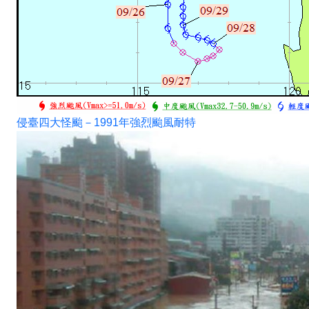
侵臺四大怪颱－1991年強烈颱風耐特