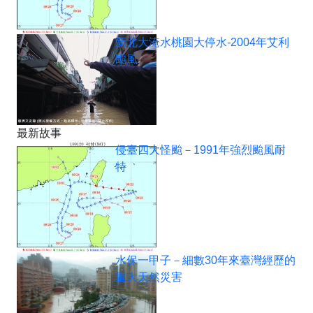
新北大淹水桃園大停水-2004年艾利
颱風
最新故事
侵臺四大怪颱－1991年強烈颱風耐
特
水保一甲子－細數30年來臺灣經歷的
重大天然災害