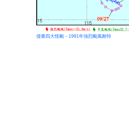
侵臺四大怪颱－1991年強烈颱風耐特