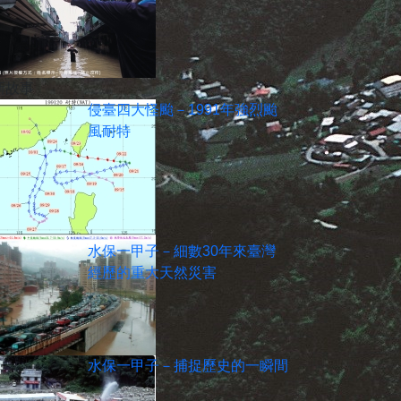
新故事
侵臺四大怪颱－1991年強烈颱
風耐特
水保一甲子－細數30年來臺灣
經歷的重大天然災害
水保一甲子－捕捉歷史的一瞬間